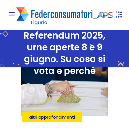
Referendum 2025,
urne aperte 8 e 9
giugno. Su cosa si
vota e perché
altri approfondimenti