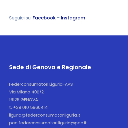
Seguici su:
Facebook
–
Instagram
Sede di Genova e Regionale
Federconsumatori Liguria-APS
Via Milano 40B/2
16126 GENOVA
t. +39 010 5960414
liguria@federconsumatoriliguria.it
pec federconsumatori.liguria@pec.it