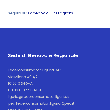
Seguici su:
Facebook
–
Instagram
Sede di Genova e Regionale
Federconsumatori Liguria-APS
Via Milano 40B/2
16126 GENOVA
t. +39 010 5960414
liguria@federconsumatoriliguria.it
pec federconsumatori.liguria@pec.it
fax +39 010 5302190