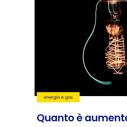
energia e gas
Quanto è aumentat