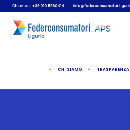
Chiamaci:
+39 010 5960414
info@federconsumatoriliguria
CHI SIAMO
TRASPARENZA